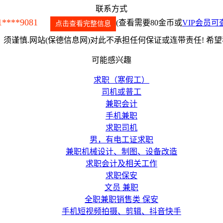
联系方式
1****9081
(查看需要80金币或
VIP会员可
点击查看完整信息
须谨慎.网站(保德信息网)对此不承担任何保证或连带责任! 希
可能感兴趣
求职（寒假工）
司机或普工
兼职会计
手机兼职
求职司机
男，有电工证求职
兼职机械设计、制图、设备改造
求职会计及相关工作
求职保安
文员 兼职
全职兼职销售类 保安
手机短视频拍摄、剪辑、抖音快手