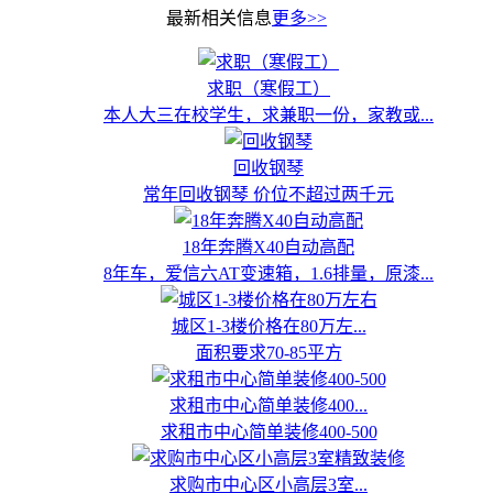
最新相关信息
更多>>
求职（寒假工）
本人大三在校学生，求兼职一份，家教或...
回收钢琴
常年回收钢琴 价位不超过两千元
18年奔腾X40自动高配
8年车，爱信六AT变速箱，1.6排量，原漆...
城区1-3楼价格在80万左...
面积要求70-85平方
求租市中心简单装修400...
求租市中心简单装修400-500
求购市中心区小高层3室...