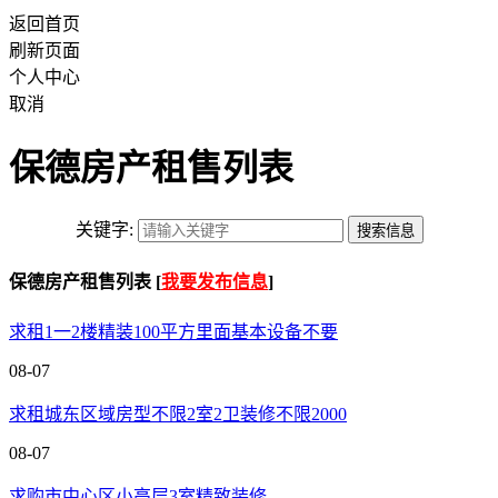
返回首页
刷新页面
个人中心
取消
保德房产租售列表
关键字:
保德房产租售列表 [
我要发布信息
]
求租1一2楼精装100平方里面基本设备不要
08-07
求租城东区域房型不限2室2卫装修不限2000
08-07
求购市中心区小高层3室精致装修